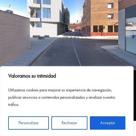
Valoramos su intimidad
Utilizamos
cookies
para
mejorar
su
experiencia
de
navegación
,
publicar
anuncios
o
contenidos
personalizados
y
analizar
nuestro
tráfico
.
Personalizar
Rechazar
Acceptar